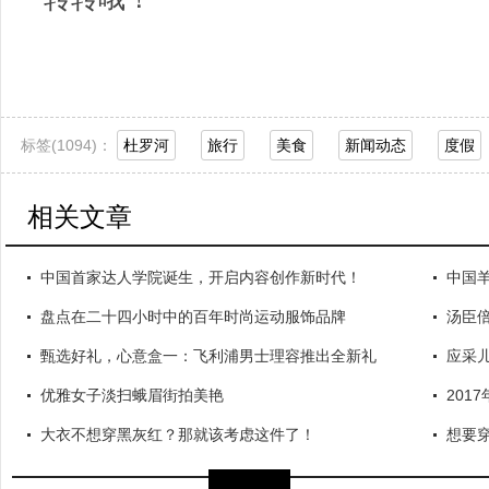
标签(
1094)：
杜罗河
旅行
美食
新闻动态
度假
相关文章
中国首家达人学院诞生，开启内容创作新时代！
中国
盘点在二十四小时中的百年时尚运动服饰品牌
汤臣
甄选好礼，心意盒一：飞利浦男士理容推出全新礼
应采
优雅女子淡扫蛾眉街拍美艳
201
大衣不想穿黑灰红？那就该考虑这件了！
想要