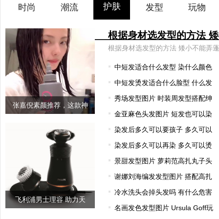
护肤
时尚
潮流
发型
玩物
中短发适合什么发型 染什么颜色
中短发烫发适合什么脸型 什么发
秀场发型图片 时装周发型搭配绅
张嘉倪素颜推荐，这款神
金亚麻色头发图片 短发也可以染
奇的发膜连
染发后多久可以要孩子 多久可以
染发后多久可以再染 多久可以烫
景甜发型图片 萝莉范高扎丸子头
谢娜刘海编发发型图片 搭配高扎
冷水洗头会掉头发吗 有什么危害
飞利浦男士理容 助力天
名画发色发型图片 Ursula Goff玩
猫“男人