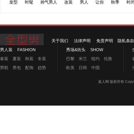
发型
时髦
帅气男人
改装
男人
让你
秋季
时
关于我们
法律声明
免责声明
隐私条
男人装
FASHION
秀场&街头
SHOW
春装
夏装
秋装
冬装
巴黎
米兰
纽约
伦敦
男鞋
男包
配饰
趋势
欧美
日韩
中国
嘉人网
版权所有 Copyrigh