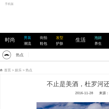
手机版
男装
街拍
发型
泡妞
时尚
生活
潮流
鞋包
护肤
养生
热点
首页
>
娱乐
>
热点
不止是美酒，杜罗河
2016-11-28
来源