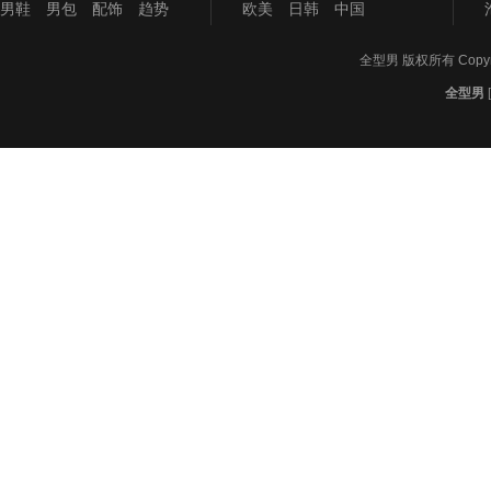
男鞋
男包
配饰
趋势
欧美
日韩
中国
全型男
版权所有 Copyrigh
全型男