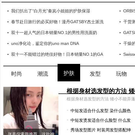
我们扒出了“白月光”秦岚小姐姐的护肤保湿
ORB
春节赴日旅行的必买好物！漫丹GATSBY杰士派洗
干货
双十一超人气的日本销量NO.1的男性用洗面奶
GAT
uno净化论，鉴定你的uno man DNA
干燥
双十一不能错过的绝佳好物！日本销量NO.1的GA
Swi
护肤
时尚
潮流
发型
玩物
中短发适合什么发型 染什么颜色
中短发烫发适合什么脸型 什么发
秀场发型图片 时装周发型搭配绅
张嘉倪素颜推荐，这款神