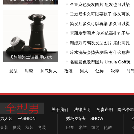
金亚麻色头发图片 短发也可以染
奇的发膜连
染发后多久可以要孩子 多久可以
染发后多久可以再染 多久可以烫
景甜发型图片 萝莉范高扎丸子头
谢娜刘海编发发型图片 搭配高扎
冷水洗头会掉头发吗 有什么危害
飞利浦男士理容 助力天
名画发色发型图片 Ursula Goff玩
猫“男人
发型
时髦
帅气男人
改装
男人
让你
秋季
时
关于我们
法律声明
免责声明
隐私条
男人装
FASHION
秀场&街头
SHOW
春装
夏装
秋装
冬装
巴黎
米兰
纽约
伦敦