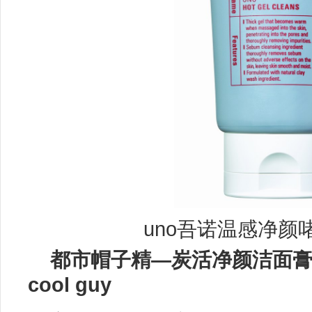
uno吾诺温感净颜啫喱
都市帽子精—
炭活净颜洁面
cool guy