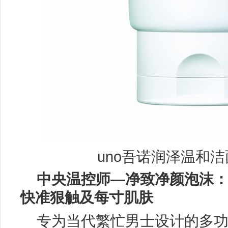
uno吾诺润泽温和洁面
中央温控师
—净致净颜泡沫
快准
狠触及每寸肌肤
专为当代繁忙男士设计的多