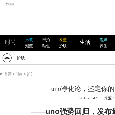
手机版
男装
街拍
发型
泡妞
时尚
生活
潮流
鞋包
护肤
养生
护肤
首页
>
时尚
>
护肤
uno净化论，鉴定你的un
2018-11-09
来源
——uno强势回归，发布