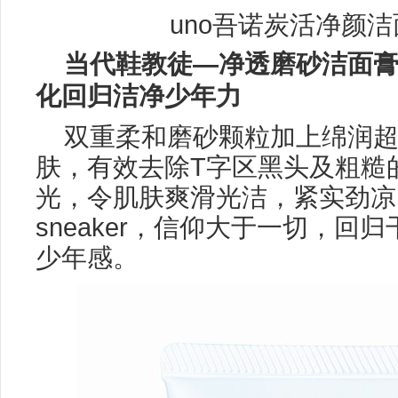
uno吾诺炭活净颜洁面
当代鞋教徒
—
净透磨砂洁面
化
回归洁净少年
力
双重柔和磨砂颗粒加上绵润
肤，有效去除T字区黑头及粗糙
光，令肌肤爽滑光洁，紧实劲凉
sneaker，信仰大于一切，回
少年感。