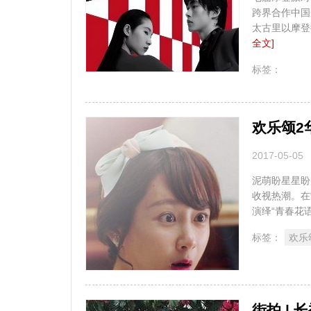
跨界合作中国
太古里以摩登
全文]
无
标签：
欢乐颂2
2017-05-05
泥萌盼星星盼
收视热潮。在
演绎“青春花
标签：
欢乐
街拍 |