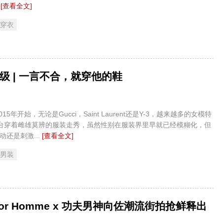
.
[查看全文]
 穿衣
级 | 一言不合，就穿他的鞋
始，无论是Gucci，Saint Laurent还是Y-3，越来越多的女模特
台穿着雌雄莫辨的服装走秀，虽然性别在服装界里早就已经模糊化，但
还是刺激...
[查看全文]
 男装
Dior Homme x 功夫男神向佐潮流街拍抢鲜释出