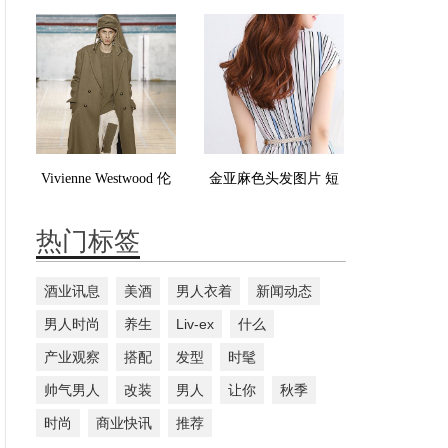
看 M字刘海深蓝色浅
染什么颜色好看
蓝色很张扬
Vivienne Westwood 伦
金亚麻色头发图片 短
敦2017秋冬流行发布
发也可以染
热门标签
酒业讯息
美酒
男人衣着
新闻动态
男人时尚
养生
Liv-ex
什么
产业观察
搭配
发型
时髦
帅气男人
改装
男人
让你
秋季
时尚
商业快讯
推荐