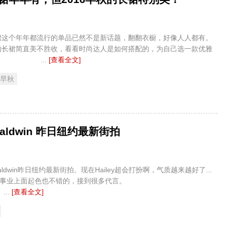
年都流行的单品已然不是新话题，翻翻衣橱，好像人人都有。
秋的长裙简直美不胜收，看看时尚达人是如何搭配的，为自己选一款优雅
！ ...
[查看全文]
 早秋
 Baldwin 昨日纽约最新街拍
Baldwin昨日纽约最新街拍。现在Hailey超会打扮啊，气质越来越好了...
近事业上面起色也不错的，接到很多代言。
.
[查看全文]