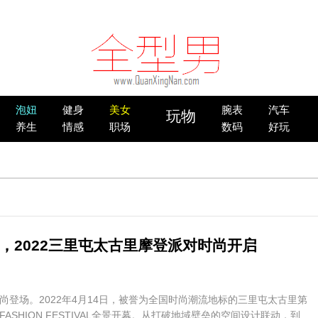
泡妞
健身
美女
腕表
汽车
玩物
养生
情感
职场
数码
好玩
，2022三里屯太古里摩登派对时尚开启
尚登场。2022年4月14日，被誉为全国时尚潮流地标的三里屯太古里第
ASHION FESTIVAL全景开幕。从打破地域壁垒的空间设计联动，到