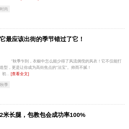
 时尚
它最应该出街的季节错过了它！
到，衣橱中怎么能少得了风流倜傥的风衣！它不仅能打
的造型，更是让你成为高街焦点的“法宝”。帅而不腻！
..
[查看全文]
 秋季
2米长腿，包教包会成功率100%