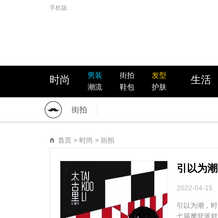
手机版
男装
街拍
发型
时尚
生活
潮流
鞋包
护肤
街拍
首页
>
时尚
>
街拍
引以为潮
2022-04-15
引以为潮，时
七届摩登派对F