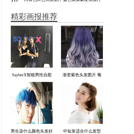
精彩画报推荐
SayberX智能男性自慰
渐变紫色头发图片 葡
器营造真实触感 远程
萄紫灰白色
控制让距离变美
男生染什么颜色头发好
中短发适合什么发型