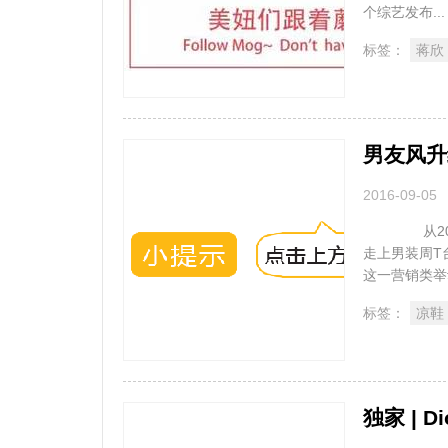
个综艺发布..
标签：
蒋欣
男友风升
2016-09-05
从2015年开
走上男装周T
这一营销类举动
标签：
凉鞋
独家 | 