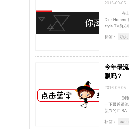
2016-09-05
在上海街头
Dior Ho
style TV前
标签：
功夫
今年最流
眼吗？
2016-09-05
别老给我
一下最近很流行
新兴的IT BA..
标签：
eac