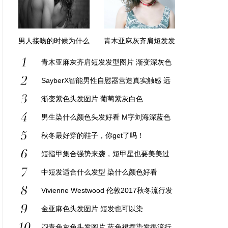
男人接吻的时候为什么
青木亚麻灰齐肩短发发
要摸胸？
型图片 渐变深灰色
青木亚麻灰齐肩短发发型图片 渐变深灰色
SayberX智能男性自慰器营造真实触感 远
程控制让距离变美
渐变紫色头发图片 葡萄紫灰白色
男生染什么颜色头发好看 M字刘海深蓝色
浅蓝色很张扬
秋冬最好穿的鞋子，你get了吗！
短指甲集合强势来袭，短甲星也要美美过
新年！
中短发适合什么发型 染什么颜色好看
Vivienne Westwood 伦敦2017秋冬流行发
布
金亚麻色头发图片 短发也可以染
闷青色灰色头发图片 蓝色裙摆染发很流行