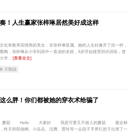
奏！人生赢家张梓琳居然美好成这样
化有教养高情商的美女，非张梓琳莫属。她的人生好像开了挂一样，
熏陶，张梓琳从小学到高中一直读的名校，8岁开始接受田径训练，曾
学...
[查看全文]
琳 天鹅绒
这么胖！你们都被她的穿衣术给骗了
ello 大家好 我是可爱又不烦人的蘑菇 最近鲜
，昨天和郭德纲、小岳岳、沈腾、贾玲等一众段子手界扛把子出席了一