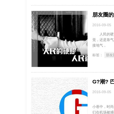
朋友圈的
2016-09-05
人民的硬
觉，还是靠气
接地气， 逼
标签：
朋友
G?潮?
2016-09-05
经常欣赏
小巷中，时尚
们在机场被捕捉