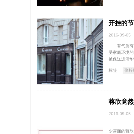
开挂的节
2016-09-05
有气质有文
受家庭环境的
被保送进清华大
标签：
张梓
蒋欣竟然
2016-09-05
蘑菇 H
少露面的蒋欣