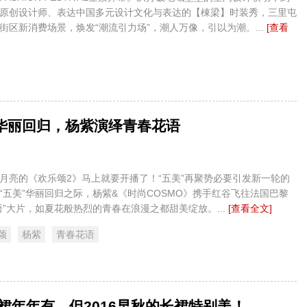
原创设计师、表达中国多元设计文化与表达的【棟梁】时装秀，三里屯
街区新消费场景，焕发“潮流引力场”，潮人万像，引以为潮。...
[查看
华丽回归，杨紫演绎青春花语
月亮的《欢乐颂2》马上就要开播了！“五美”再聚势必要引发新一轮的
“五美”华丽回归之际，杨紫&《时尚COSMO》携手红谷飞往法国巴黎
语”大片，如夏花般热烈的青春在浪漫之都甜美绽放。...
[查看全文]
颂
杨紫
青春花语
 长裙年年有，但2016早秋的长裙特别美！