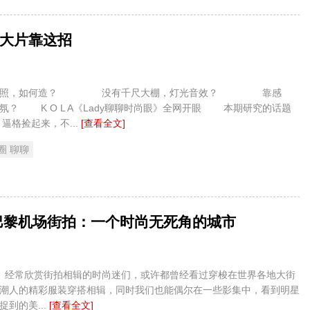
大片靠这招
照，如何造？ 没有千尺大棚，灯光音效？ 靠感
氛？ K O L A《Lady聊聊时尚眼》全网开眼 本期研究的话题
格捡起来，不...
[查看全文]
圈 聊聊
 巴黎机场街拍：一个时尚无死角的城市
街拍相辑的时尚迷们，或许都曾经看过穿梭在世界各地大街
潮人的精彩服装穿搭相辑，同时我们也能偶尔在一些影集中，看到明星
到的美...
[查看全文]