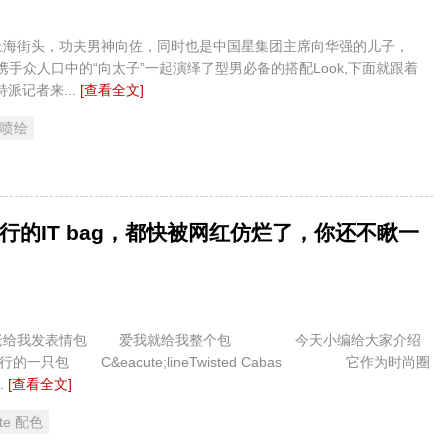
，功夫男神向佐，同时也是中国星集团主席向华强的儿子，
mme携手众人口中的“向太子”一起演绎了型男必备的搭配Look,下面就跟着
方特派记者来...
[查看全文]
 喷绘
行的IT bag，都快被网红仿烂了，你还不瞅一
发表情包 爱我就给我整个包 今天小编给大家介绍
的一只包 C&eacute;lineTwisted Cabas 它作为时尚圈
.
[查看全文]
ute 配色