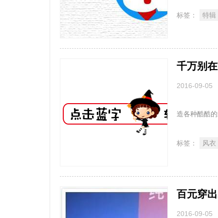
标签：
特辑
千万别在
2016-09-05
“秋季乍
造各种酷酷
初.
标签：
风衣
百元穿出
2016-09-05