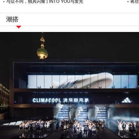
与众不同，独具闪耀 | INTO YOU与发光
蒋欣
女性一起探索自我，璀璨绽放
骗了
潮搭