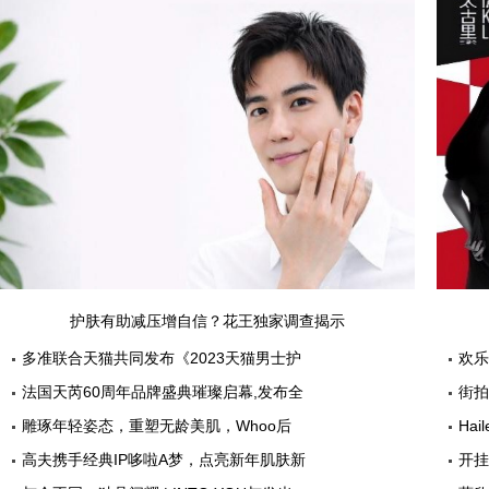
护肤有助减压增自信？花王独家调查揭示
男性美容意识，为“健康帅气”支招
多准联合天猫共同发布《2023天猫男士护
欢乐
理白皮书》，洞察男颜市场五大新趋势
法国天芮60周年品牌盛典璀璨启幕,发布全
街拍
新战略,开启全新篇章
别美
雕琢年轻姿态，重塑无龄美肌，Whoo后
Hai
凝颜赋活精华水乳全新上市
高夫携手经典IP哆啦A梦，点亮新年肌肤新
开挂
状态
这样