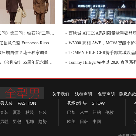
《钻石十二问》第三问：钻石的“二手噩梦”——你的钻戒卖出去值多少钱？
GU揭晓新任创意总监 Francesco Risso 2026 秋冬系列开启品牌全新篇章
护肤有助减压增自信？花王独家调查揭示男性美容意识，为“健康帅气”支招
麦卡伦发布《金刚钻》55周年纪念版单一麦芽苏格兰威士忌 致敬007银幕传奇，续写匠心与电影的交融
关于我们
法律声明
免责声明
隐私条
男人装
FASHION
秀场&街头
SHOW
春装
夏装
秋装
冬装
巴黎
米兰
纽约
伦敦
男鞋
男包
配饰
趋势
欧美
日韩
中国
全型男
©2