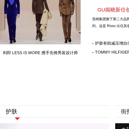
GU揭晓新任创意
迅销集团旗下第二大品牌 G
列。这是 Risso 出
护肤有助减压增自
男性美容意识，为“
TOMMY HILF
利郎 LESS IS MORE 携手先锋男装设计师
球代言人身份亮相2
XANDER ZHOU重新定义当代男性功能衣
橱
护肤
街