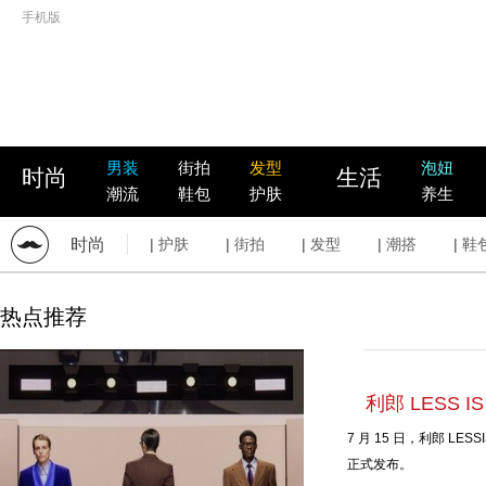
手机版
男装
街拍
发型
泡妞
时尚
生活
潮流
鞋包
护肤
养生
时尚
|
护肤
|
街拍
|
发型
|
潮搭
|
鞋
热点推荐
利郎 LESS 
7 月 15 日，利郎 L
正式发布。