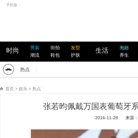
手机版
男装
街拍
发型
泡妞
时尚
生活
潮流
鞋包
护肤
养生
热点
首页
>
娱乐
>
热点
张若昀佩戴万国表葡萄牙
2016-11-28
来源