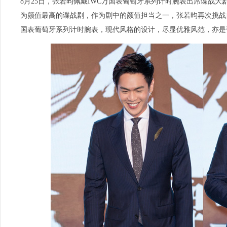
8月25日，张若昀佩戴IWC万国表葡萄牙系列计时腕表出席谍战
为颜值最高的谍战剧，作为剧中的颜值担当之一，张若昀再次挑战
国表葡萄牙系列计时腕表，现代风格的设计，尽显优雅风范，亦是