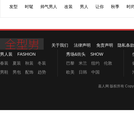
猫“男人
发型
时髦
帅气男人
改装
男人
让你
秋季
时
关于我们
法律声明
免责声明
隐私条
男人装
FASHION
秀场&街头
SHOW
春装
夏装
秋装
冬装
巴黎
米兰
纽约
伦敦
男鞋
男包
配饰
趋势
欧美
日韩
中国
嘉人网
版权所有 Copyrigh