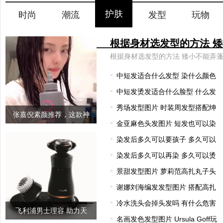
护肤
时尚
潮流
发型
玩物
中短发适合什么发型 染什么颜色
中短发烫发适合什么脸型 什么发
秀场发型图片 时装周发型搭配绅
张嘉倪素颜推荐，这款神
金亚麻色头发图片 短发也可以染
奇的发膜连
染发后多久可以要孩子 多久可以
染发后多久可以再染 多久可以烫
景甜发型图片 萝莉范高扎丸子头
谢娜刘海编发发型图片 搭配高扎
冷水洗头会掉头发吗 有什么危害
飞利浦男士理容 助力天
名画发色发型图片 Ursula Goff玩