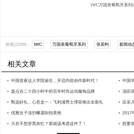
IWC万国表葡萄牙系列
标签(
2299)：
IWC
万国表葡萄牙系列
张若昀
新闻动
活动报道
相关文章
中国首家达人学院诞生，开启内容创作新时代！
中国
盘点在二十四小时中的百年时尚运动服饰品牌
汤臣
甄选好礼，心意盒一：飞利浦男士理容推出全新礼
应采
优雅女子淡扫蛾眉街拍美艳
201
大衣不想穿黑灰红？那就该考虑这件了！
想要