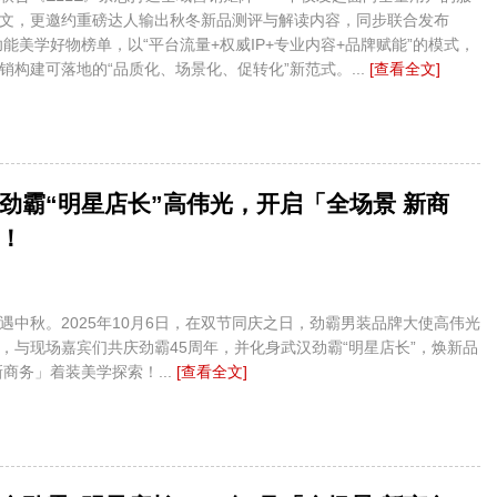
文，更邀约重磅达人输出秋冬新品测评与解读内容，同步联合发布
冬功能美学好物榜单，以“平台流量+权威IP+专业内容+品牌赋能”的模式，
销构建可落地的“品质化、场景化、促转化”新范式。...
[查看全文]
劲霸“明星店长”高伟光，开启「全场景 新商
！
遇中秋。2025年10月6日，在双节同庆之日，劲霸男装品牌大使高伟光
，与现场嘉宾们共庆劲霸45周年，并化身武汉劲霸“明星店长”，焕新品
新商务」着装美学探索！...
[查看全文]