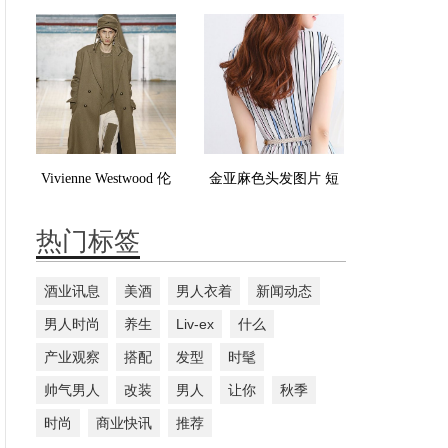
看 M字刘海深蓝色浅
染什么颜色好看
蓝色很张扬
Vivienne Westwood 伦
金亚麻色头发图片 短
敦2017秋冬流行发布
发也可以染
热门标签
酒业讯息
美酒
男人衣着
新闻动态
男人时尚
养生
Liv-ex
什么
产业观察
搭配
发型
时髦
帅气男人
改装
男人
让你
秋季
时尚
商业快讯
推荐