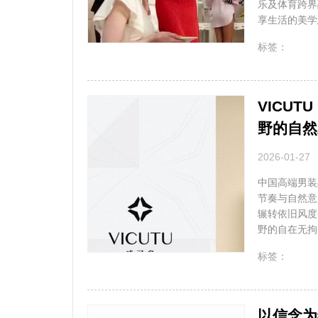
乐及体育跨界
享生活的美学态
无
标签：
VICU
野的自然
2026-01-27
中国高端男装
节奏与自然意
辗转依旧风度
野的自在无拘
无
标签：
以信念为缰