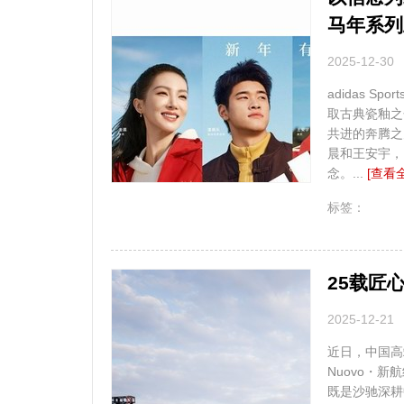
马年系列
2025-12-30
adidas S
取古典瓷釉之
共进的奔腾之
晨和王安宇，
念。...
[查看
无
标签：
25载匠
2025-12-21
近日，中国高
Nuovo・
既是沙驰深耕中