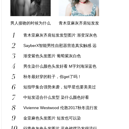
男人接吻的时候为什么
青木亚麻灰齐肩短发发
要摸胸？
型图片 渐变深灰色
青木亚麻灰齐肩短发发型图片 渐变深灰色
SayberX智能男性自慰器营造真实触感 远
程控制让距离变美
渐变紫色头发图片 葡萄紫灰白色
男生染什么颜色头发好看 M字刘海深蓝色
浅蓝色很张扬
秋冬最好穿的鞋子，你get了吗！
短指甲集合强势来袭，短甲星也要美美过
新年！
中短发适合什么发型 染什么颜色好看
Vivienne Westwood 伦敦2017秋冬流行发
布
金亚麻色头发图片 短发也可以染
闷青色灰色头发图片 蓝色裙摆染发很流行