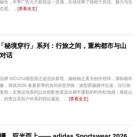
融合，本季广告大片延续这一灵感，生动诠释了植根于自信、魅力与乐
度。...
[查看全文]
TU「秘境穿行」系列：行旅之间，重构都市与山
对话
品牌 VICUTU循型游之迹启步新境，撷植物之美为创作经纬，调和都市
趣，谱就2026 春夏新季的衣间诗意序曲：旅型西服随伴征途，任行旅
斐然；文雅运动系列以自然配色晕染出都市通勤的时尚松弛感；身处山
，则透过高知户外系列得以蔓延。...
[查看全文]
，驭光而上—— adidas Sportswear 2026