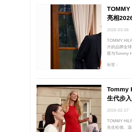
TOMM
亮相20
2026-03-06
TOMMY H
片的品牌全球
星与Tommy 
无
标签：
Tommy
生代步入
2026-02-27
TOMMY HI
先生松弛、温