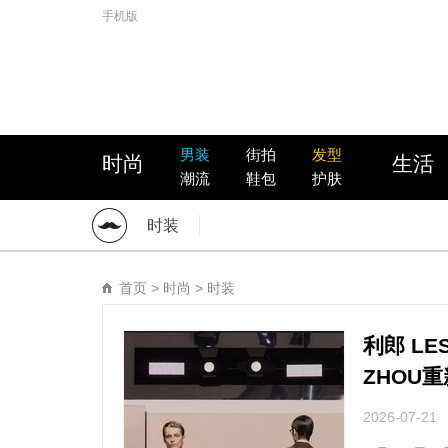
手机版
男装
街拍
发型
时尚
生活
潮流
鞋包
护肤
时装
首页
>
时尚
>
时装
利郎 LE
ZHOU
2026-07-21