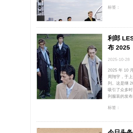
无
标签：
利郎 LE
布 20
2025-10-28
2025 年 10
周翔宇，于上海发
列。这是继 2
吸引了众多时
列服装的发布。
无
标签：
今日头条