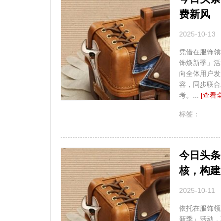
费新风
2025-10-13
凭借在服饰领
饰焕新季」活
向全体用户发
容，同步联合
考。...
[查看
无
标签：
今日头条
核，构建
2025-10-11
依托在服饰领
新季」活动，