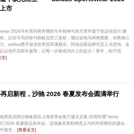
上市
portswear 2026马年系列将奔腾的马年精神与东方美学凝于轻运动设计,撷
色，以仿马毛织纹勾勒标志性三条纹，缀以金色马蹄铁图案，诠释身心
力。adidas携手游泳世界冠军潘展乐、阿迪达斯品牌代言人马思纯、金
以运动开启新年篇章，让每一步都成为向上的起点！新年，始于信
全文]
心再启新程，沙驰 2026 春夏发布会圆满举行
端男装品牌沙驰集团在上海世界会客厅盛大启幕 25周年暨“Vento
新航纪”2026 春夏新品发布会。这场兼具里程碑意义与时尚前瞻性的盛会，
国市...
[查看全文]