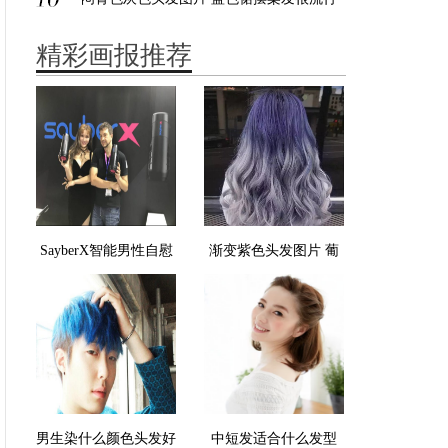
精彩画报推荐
SayberX智能男性自慰
渐变紫色头发图片 葡
器营造真实触感 远程
萄紫灰白色
控制让距离变美
男生染什么颜色头发好
中短发适合什么发型