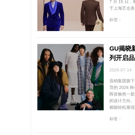
7 月 15 日
于上海艺仓美
无
标签：
GU揭晓新
列开启品
2026-07-14
迅销集团旗下第
导的 2026
阵容焕然一新
的设计方向。
都能轻松展现
无
标签：