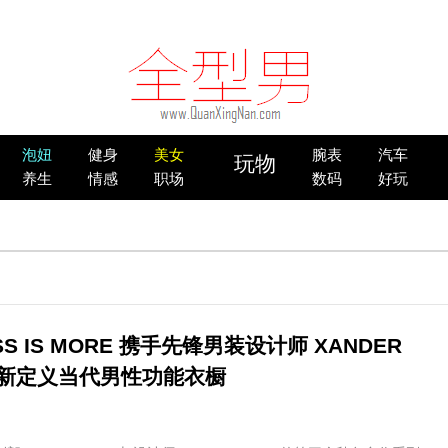
泡妞
健身
美女
腕表
汽车
玩物
养生
情感
职场
数码
好玩
SS IS MORE 携手先锋男装设计师 XANDER
重新定义当代男性功能衣橱