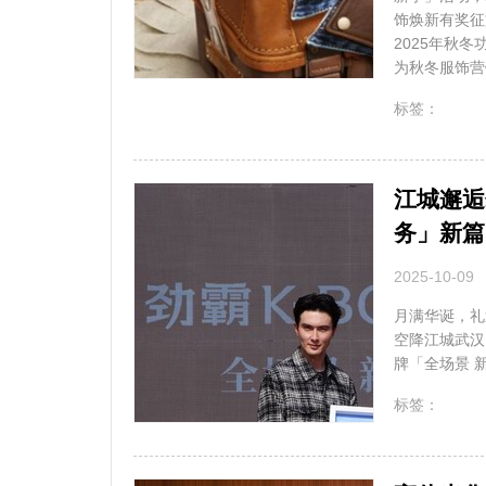
饰焕新有奖征
2025年秋
为秋冬服饰营
无
标签：
江城邂逅
务」新篇
2025-10-09
月满华诞，礼
空降江城武汉
牌「全场景 
无
标签：