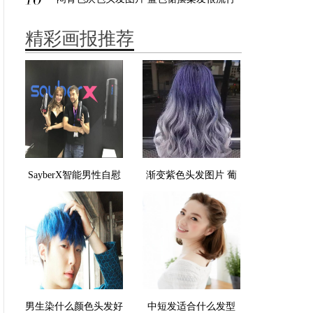
精彩画报推荐
SayberX智能男性自慰
渐变紫色头发图片 葡
器营造真实触感 远程
萄紫灰白色
控制让距离变美
男生染什么颜色头发好
中短发适合什么发型