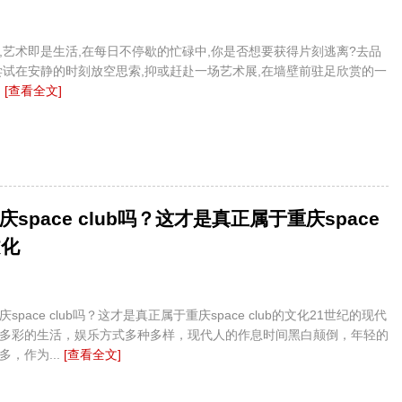
,艺术即是生活,在每日不停歇的忙碌中,你是否想要获得片刻逃离?去品
尝试在安静的时刻放空思索,抑或赶赴一场艺术展,在墙壁前驻足欣赏的一
.
[查看全文]
space club吗？这才是真正属于重庆space
文化
space club吗？这才是真正属于重庆space club的文化21世纪的现代
多彩的生活，娱乐方式多种多样，现代人的作息时间黑白颠倒，年轻的
，作为...
[查看全文]