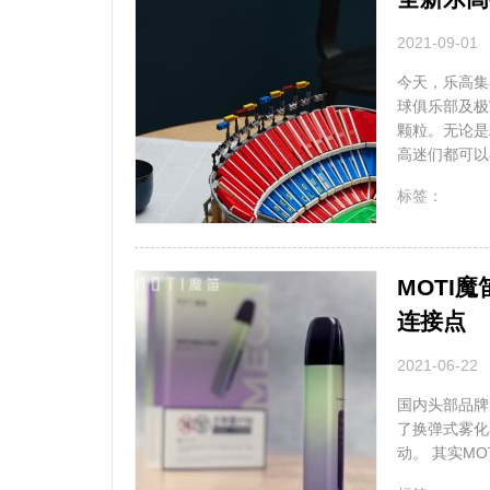
2021-09-01
今天，乐高集
球俱乐部及极
颗粒。无论是
高迷们都可以
无
标签：
MOTI
连接点
2021-06-22
国内头部品牌M
了换弹式雾化
动。 其实MOT