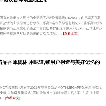
团宣布推出令人期待的全新乐高®诺坎普球场(10284) ，向巴塞罗那足
富热情的主场球迷进行致敬。乐高®诺坎普球场包括5,509块乐高®积木
精致的高还原度细节还是丰富的巴塞罗那足球俱乐部元素，让球迷和乐
在家中建造享尽历史荣耀的诺坎普球场。...
[查看全文]
魔笛品香师杨林:用味道,帮用户创造与美好记忆的
OTI魔笛5月发布了2021年第三款新品MOTI·MEGAPRO,创新地实现
小烟“口肺吸双重模式”,同时强势推出“口味专属加热方案”,引发行业躁
...
[查看全文]