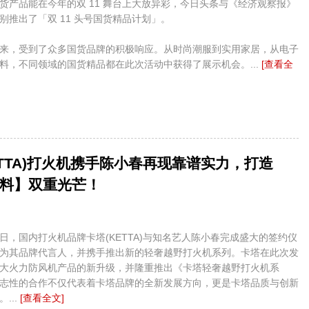
货产品能在今年的双 11 舞台上大放异彩，今日头条与《经济观察报》
别推出了「双 11 头号国货精品计划」。
来，受到了众多国货品牌的积极响应。从时尚潮服到实用家居，从电子
料，不同领域的国货精品都在此次活动中获得了展示机会。...
[查看全
ETTA)打火机携手陈小春再现靠谱实力，打造
料】双重光芒！
月2日，国内打火机品牌卡塔(KETTA)与知名艺人陈小春完成盛大的签约仪
为其品牌代言人，并携手推出新的轻奢越野打火机系列。卡塔在此次发
大火力防风机产品的新升级，并隆重推出《卡塔轻奢越野打火机系
志性的合作不仅代表着卡塔品牌的全新发展方向，更是卡塔品质与创新
...
[查看全文]