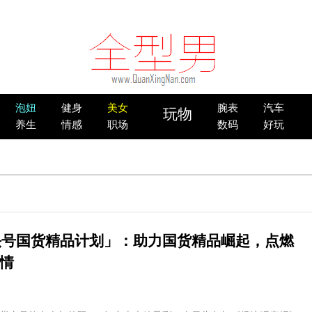
泡妞
健身
美女
腕表
汽车
玩物
养生
情感
职场
数码
好玩
头号国货精品计划」：助力国货精品崛起，点燃
情