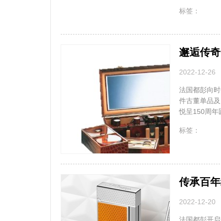
无
标签：
邂逅传奇
2022-12-26
法国都彭向时
件古董单品及
悦呈150周年
无
标签：
传承百年
2022-12-20
法国都彭开启