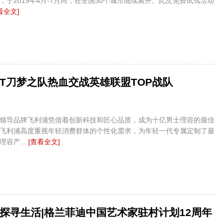
，于2019年4月-7月间，在全国30个城市陆续展开。此次免费试驾活动
看全文]
T刀梦之队热血交战英雄联盟TOP战队
领导品牌飞利浦凭借着创新科技和匠心品质，成为十亿男士理容的最佳
飞利浦高度重视年轻消费群体的个性化需求，为年轻一代专属定制了最
容产...
[查看全文]
探寻生活|格兰菲迪中国艺术家驻村计划12周年