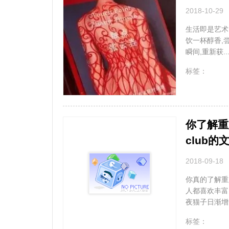
2018-10-29
生活即是艺术
饮一杯醇香,
瞬间,重新获..
无
标签：
你了解重庆
club的
2018-09-18
你真的了解重庆
人都喜欢丰富
夜猫子日渐增多
无
标签：