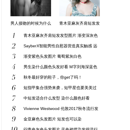
男人接吻的时候为什么
青木亚麻灰齐肩短发发
要摸胸？
型图片 渐变深灰色
青木亚麻灰齐肩短发发型图片 渐变深灰色
SayberX智能男性自慰器营造真实触感 远
程控制让距离变美
渐变紫色头发图片 葡萄紫灰白色
男生染什么颜色头发好看 M字刘海深蓝色
浅蓝色很张扬
秋冬最好穿的鞋子，你get了吗！
短指甲集合强势来袭，短甲星也要美美过
新年！
中短发适合什么发型 染什么颜色好看
Vivienne Westwood 伦敦2017秋冬流行发
布
金亚麻色头发图片 短发也可以染
闷青色灰色头发图片 蓝色裙摆染发很流行