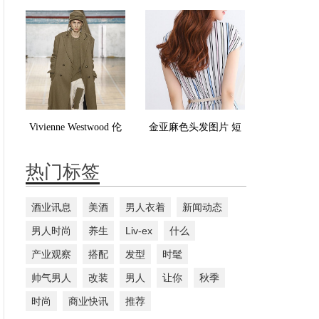
看 M字刘海深蓝色浅
染什么颜色好看
蓝色很张扬
Vivienne Westwood 伦
金亚麻色头发图片 短
敦2017秋冬流行发布
发也可以染
热门标签
酒业讯息
美酒
男人衣着
新闻动态
男人时尚
养生
Liv-ex
什么
产业观察
搭配
发型
时髦
帅气男人
改装
男人
让你
秋季
时尚
商业快讯
推荐