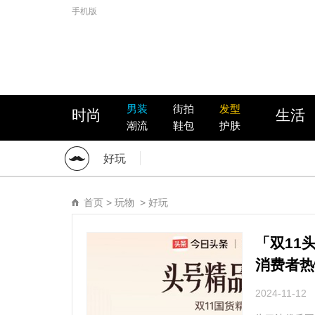
手机版
男装
街拍
发型
时尚
生活
潮流
鞋包
护肤
好玩
首页
>
玩物
>
好玩
「双11
消费者热
2024-11-12