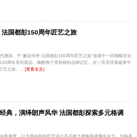
 法国都彭150周年匠艺之旅
代溯源，于“邂逅传奇·法国都彭150周年匠艺之旅”巡展中一同领略百余
150周年系列新品，唤醒每个里程碑的品牌记忆，在一页页经典篇章中
匠艺之旅。...
[查看全文]
经典，演绎朗声风华 法国都彭探索多元格调
全新篇章，以大胆创新的匠艺设计及品牌之声焕新璀璨生命力，为独具