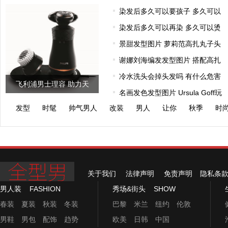
奇的发膜连
染发后多久可以要孩子 多久可以
染发后多久可以再染 多久可以烫
景甜发型图片 萝莉范高扎丸子头
谢娜刘海编发发型图片 搭配高扎
冷水洗头会掉头发吗 有什么危害
飞利浦男士理容 助力天
名画发色发型图片 Ursula Goff玩
猫“男人
发型
时髦
帅气男人
改装
男人
让你
秋季
时
关于我们
法律声明
免责声明
隐私条
男人装
FASHION
秀场&街头
SHOW
春装
夏装
秋装
冬装
巴黎
米兰
纽约
伦敦
男鞋
男包
配饰
趋势
欧美
日韩
中国