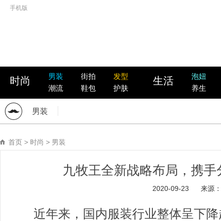
手机版
男装
街拍
发型
泡妞
时尚
生活
潮流
鞋包
护肤
养生
男装
首页
>
时尚
>
男装
九牧王全新战略布局，携手
2020-09-23
来源
近年来，国内服装行业整体呈下降