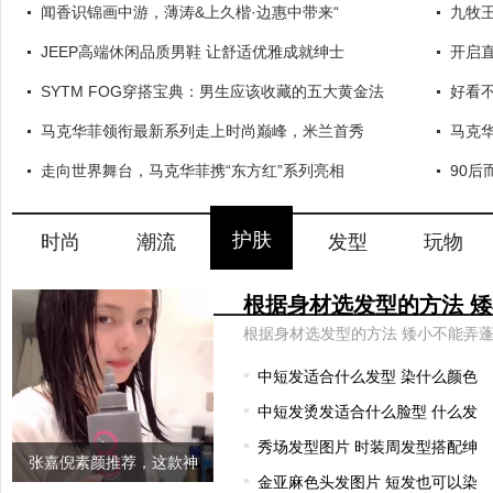
闻香识锦画中游，薄涛&上久楷·边惠中带来“
九牧
JEEP高端休闲品质男鞋 让舒适优雅成就绅士
开启
SYTM FOG穿搭宝典：男生应该收藏的五大黄金法
好看
马克华菲领衔最新系列走上时尚巅峰，米兰首秀
马克
走向世界舞台，马克华菲携“东方红”系列亮相
90后
护肤
时尚
潮流
发型
玩物
中短发适合什么发型 染什么颜色
中短发烫发适合什么脸型 什么发
秀场发型图片 时装周发型搭配绅
张嘉倪素颜推荐，这款神
金亚麻色头发图片 短发也可以染