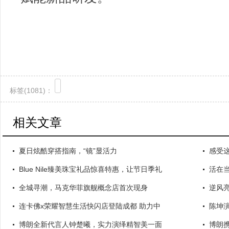
标签(
1081)：
相关文章
夏日炫酷穿搭指南，“镜”显活力
感受这
Blue Nile臻美珠宝礼品惊喜特惠，让节日季礼
活在
全城寻潮，马克华菲旗舰概念店首次现身
逆风亮
连卡佛x荣耀智慧生活快闪店登陆成都 助力中
陈坤
博朗全新代言人钟楚曦，实力演绎精智美一面
博朗