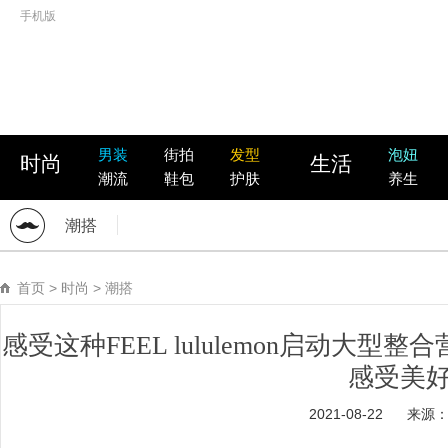
手机版
男装
街拍
发型
泡妞
时尚
生活
潮流
鞋包
护肤
养生
潮搭
首页
>
时尚
>
潮搭
感受这种FEEL lululemon启动大
感受美
2021-08-22
来源