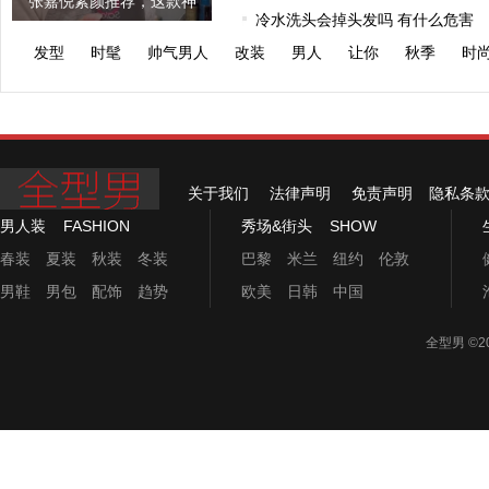
张嘉倪素颜推荐，这款神
冷水洗头会掉头发吗 有什么危害
奇的发膜连
发型
时髦
帅气男人
改装
男人
让你
秋季
时
关于我们
法律声明
免责声明
隐私条
男人装
FASHION
秀场&街头
SHOW
春装
夏装
秋装
冬装
巴黎
米兰
纽约
伦敦
男鞋
男包
配饰
趋势
欧美
日韩
中国
全型男
©2