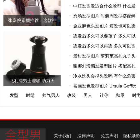
中短发烫发适合什么脸型 什么发
秀场发型图片 时装周发型搭配绅
张嘉倪素颜推荐，这款神
金亚麻色头发图片 短发也可以染
奇的发膜连
染发后多久可以要孩子 多久可以
染发后多久可以再染 多久可以烫
景甜发型图片 萝莉范高扎丸子头
谢娜刘海编发发型图片 搭配高扎
冷水洗头会掉头发吗 有什么危害
飞利浦男士理容 助力天
名画发色发型图片 Ursula Goff玩
猫“男人
发型
时髦
帅气男人
改装
男人
让你
秋季
时
关于我们
法律声明
免责声明
隐私条