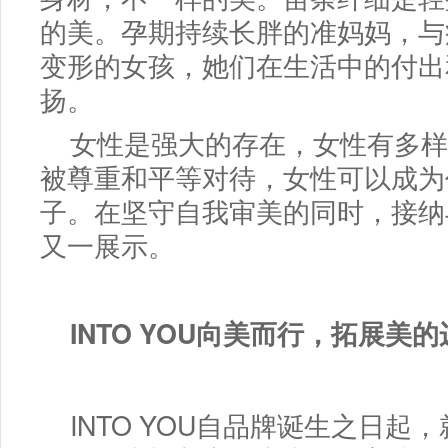
的美。孕期持续长胖的准妈妈，与
变形的女孩，她们在生活中的付出
扬。
女性是强大的存在，女性有多样
被尊重和平等对待，女性可以成为
子。在坚守自我审美的同时，接纳
又一展示。
INTO
YOU向美而行，拓展美的
INTO YOU自品牌诞生之日