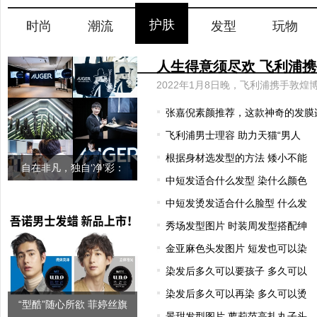
护肤
时尚
潮流
发型
玩物
张嘉倪素颜推荐，这款神奇的发膜
飞利浦男士理容 助力天猫“男人
根据身材选发型的方法 矮小不能
自在非凡，独自‘净’彩：
中短发适合什么发型 染什么颜色
AUGER理容
中短发烫发适合什么脸型 什么发
秀场发型图片 时装周发型搭配绅
金亚麻色头发图片 短发也可以染
染发后多久可以要孩子 多久可以
染发后多久可以再染 多久可以烫
“型酷”随心所欲 菲婷丝旗
景甜发型图片 萝莉范高扎丸子头