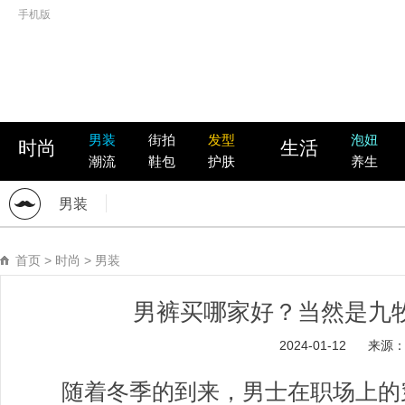
手机版
男装
街拍
发型
泡妞
时尚
生活
潮流
鞋包
护肤
养生
男装
首页
>
时尚
>
男装
男裤买哪家好？当然是九
2024-01-12
来源
随着冬季的到来，男士在职场上的