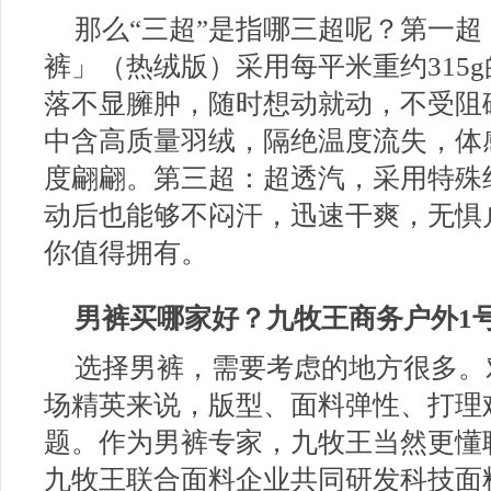
那么“三超”是指哪三超呢？第一超
裤」（热绒版）采用每平米重约315g
落不显臃肿，随时想动就动，不受阻
中含高质量羽绒，隔绝温度流失，体
度翩翩。第三超：超透汽，采用特殊
动后也能够不闷汗，迅速干爽，无惧
你值得拥有。
男裤买哪家好？
九牧王商务户外1
选择男裤，需要考虑的地方很多。
场精英来说，版型、面料弹性、打理
题。作为男裤专家，九牧王当然更懂
九牧王联合面料企业共同研发科技面