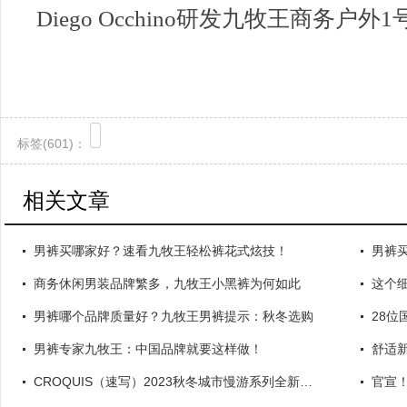
Diego Occhino研发九牧王商务户外
标签(
601)：
相关文章
男裤买哪家好？速看九牧王轻松裤花式炫技！
男裤
商务休闲男装品牌繁多，九牧王小黑裤为何如此
这个
男裤哪个品牌质量好？九牧王男裤提示：秋冬选购
28位
男裤专家九牧王：中国品牌就要这样做！
舒适
CROQUIS（速写）2023秋冬城市慢游系列全新上市
官宣