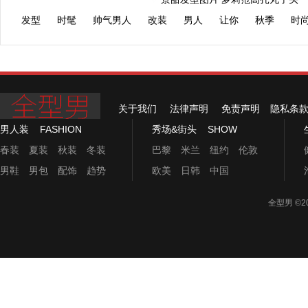
下UNO
发型
时髦
帅气男人
改装
男人
让你
秋季
时
关于我们
法律声明
免责声明
隐私条
男人装
FASHION
秀场&街头
SHOW
春装
夏装
秋装
冬装
巴黎
米兰
纽约
伦敦
男鞋
男包
配饰
趋势
欧美
日韩
中国
全型男
©2