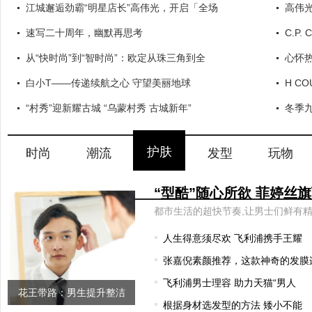
江城邂逅劲霸“明星店长”高伟光，开启「全场
高伟光
速写二十周年，幽默再思考
C.P.
从“快时尚”到“智时尚”：欧定从珠三角到全
心怀
白小T——传递续航之心 守望美丽地球
H C
“村秀”迎新耀古城 “乌蒙村秀 古城新年”
冬季
护肤
时尚
潮流
发型
玩物
人生得意须尽欢 飞利浦携手王耀
张嘉倪素颜推荐，这款神奇的发膜
飞利浦男士理容 助力天猫“男人
花王带路：男生提升整洁
根据身材选发型的方法 矮小不能