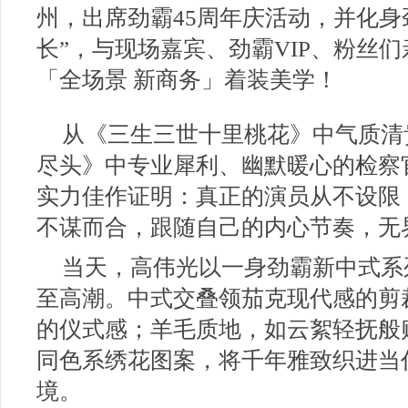
州，出席劲霸45周年庆活动，并化身
长”，与现场嘉宾、劲霸VIP、粉丝
「全场景 新商务」着装美学！
从《三生三世十里桃花》中气质清
尽头》中专业犀利、幽默暖心的检察
实力佳作证明：真正的演员从不设限
不谋而合，跟随自己的内心节奏，无
当天，高伟光以一身劲霸新中式系
至高潮。中式交叠领茄克现代感的剪
的仪式感；羊毛质地，如云絮轻抚般
同色系绣花图案，将千年雅致织进当
境。