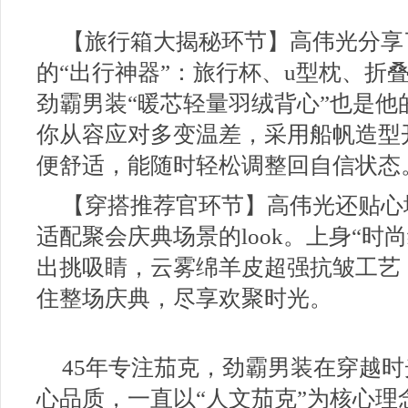
【旅行箱大揭秘环节】高伟光分享
的“出行神器”：旅行杯、u型枕、折
劲霸男装“暖芯轻量羽绒背心”也是
你从容应对多变温差，采用船帆造型
便舒适，能随时轻松调整回自信状态
【穿搭推荐官环节】高伟光还贴心
适配聚会庆典场景的look。上身“时
出挑吸睛，云雾绵羊皮超强抗皱工艺，
住整场庆典，尽享欢聚时光。
45年专注茄克，劲霸男装在穿越
心品质，一直以“人文茄克”为核心