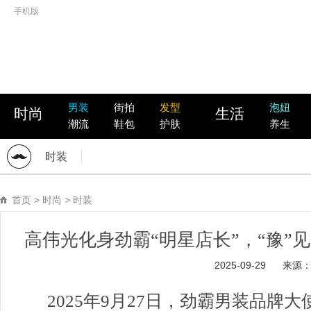
手机版
男装
街拍
发型
泡妞
时尚
生活
潮流
鞋包
护肤
养生
时装
首页
>
时尚
>
时装
高伟光化身劲霸“明星店长”，“豫”
2025-09-29
来源
2025年9月27日，劲霸男装品牌