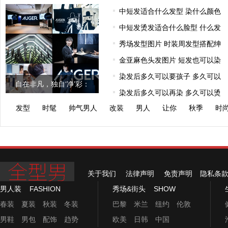
感、改善形
中短发适合什么发型 染什么颜色
中短发烫发适合什么脸型 什么发
秀场发型图片 时装周发型搭配绅
金亚麻色头发图片 短发也可以染
染发后多久可以要孩子 多久可以
自在非凡，独自‘净’彩：
染发后多久可以再染 多久可以烫
AUGER理容
发型
时髦
帅气男人
改装
男人
让你
秋季
时
关于我们
法律声明
免责声明
隐私条
男人装
FASHION
秀场&街头
SHOW
春装
夏装
秋装
冬装
巴黎
米兰
纽约
伦敦
男鞋
男包
配饰
趋势
欧美
日韩
中国