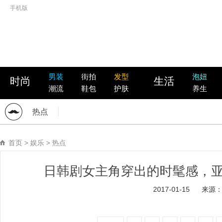
手机版
男装
街拍
发型
泡妞
时尚
生活
潮流
鞋包
护肤
养生
热点
首页
>
娱乐
>
热点
日韩剧女主角穿出的时髦感，亚
2017-01-15
来源