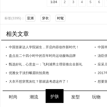
1
/
24
2
3
4
5
6
标签(
3395)：
亚洲
穿衣
时髦
相关文章
中国首家达人学院诞生，开启内容创作新时代！
中国
盘点在二十四小时中的百年时尚运动服饰品牌
汤臣
甄选好礼，心意盒一：飞利浦男士理容推出全新礼
应采
优雅女子淡扫蛾眉街拍美艳
201
大衣不想穿黑灰红？那就该考虑这件了！
想要
护肤
时尚
潮流
发型
玩物