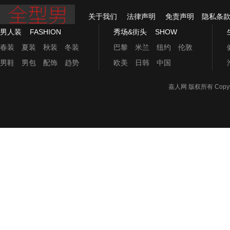
关于我们
法律声明
免责声明
隐私条
男人装
FASHION
秀场&街头
SHOW
春装
夏装
秋装
冬装
巴黎
米兰
纽约
伦敦
男鞋
男包
配饰
趋势
欧美
日韩
中国
嘉人网
版权所有 Copyrigh