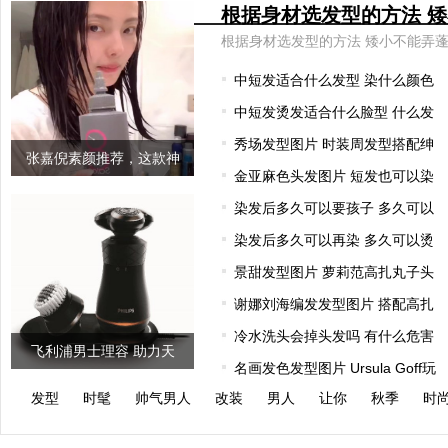
中短发适合什么发型 染什么颜色
中短发烫发适合什么脸型 什么发
秀场发型图片 时装周发型搭配绅
张嘉倪素颜推荐，这款神
金亚麻色头发图片 短发也可以染
奇的发膜连
染发后多久可以要孩子 多久可以
染发后多久可以再染 多久可以烫
景甜发型图片 萝莉范高扎丸子头
谢娜刘海编发发型图片 搭配高扎
冷水洗头会掉头发吗 有什么危害
飞利浦男士理容 助力天
名画发色发型图片 Ursula Goff玩
猫“男人
发型
时髦
帅气男人
改装
男人
让你
秋季
时