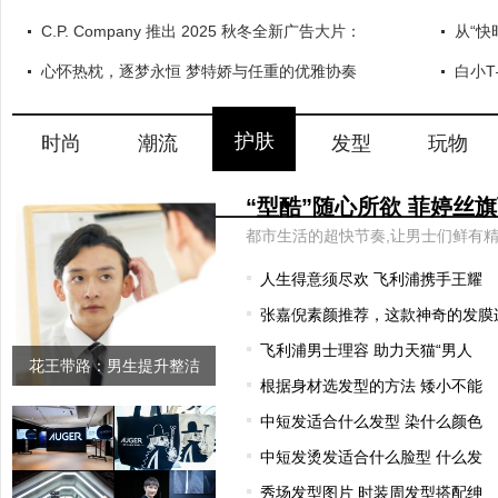
C.P. Company 推出 2025 秋冬全新广告大片：
从“快
心怀热枕，逐梦永恒 梦特娇与任重的优雅协奏
白小
护肤
时尚
潮流
发型
玩物
人生得意须尽欢 飞利浦携手王耀
张嘉倪素颜推荐，这款神奇的发膜
飞利浦男士理容 助力天猫“男人
花王带路：男生提升整洁
根据身材选发型的方法 矮小不能
感、改善形
中短发适合什么发型 染什么颜色
中短发烫发适合什么脸型 什么发
秀场发型图片 时装周发型搭配绅