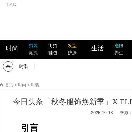
手机版
男装
街拍
发型
泡妞
时尚
生活
潮流
鞋包
护肤
养生
时装
首页
>
时尚
>
时装
今日头条「秋冬服饰焕新季」X EL
2025-10-13
来源
引言