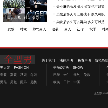
金亚麻色头发图片 短发也可以染
染发后多久可以要孩子 多久可以
自在非凡，独自‘净’彩：
染发后多久可以再染 多久可以烫
AUGER理容
发型
时髦
帅气男人
改装
男人
让你
秋季
时
关于我们
法律声明
免责声明
隐私条
男人装
FASHION
秀场&街头
SHOW
春装
夏装
秋装
冬装
巴黎
米兰
纽约
伦敦
男鞋
男包
配饰
趋势
欧美
日韩
中国
全型男
©2