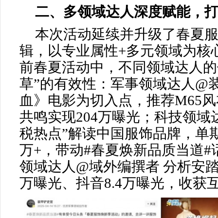
二、多领域达人深度赋能，打
本次活动延续并升级了春夏
辑，以专业属性+多元领域为核
前春夏活动中，不同领域达人的
草”的有效性：军事领域达人@
血》电影为切入点，推荐M65
共鸣实现204万曝光；科技领域
税热点”解读中国服饰品牌，单期
万+，带动#春夏焕新品质当道#话
领域达人@域外编撰者 分析安踏
万曝光、抖音8.4万曝光，收获互