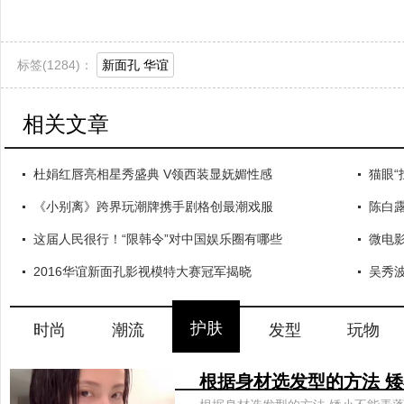
标签(
1284)：
新面孔 华谊
相关文章
杜娟红唇亮相星秀盛典 V领西装显妩媚性感
猫眼
《小别离》跨界玩潮牌携手剧格创最潮戏服
陈白
这届人民很行！“限韩令”对中国娱乐圈有哪些
微电影
2016华谊新面孔影视模特大赛冠军揭晓
吴秀
护肤
时尚
潮流
发型
玩物