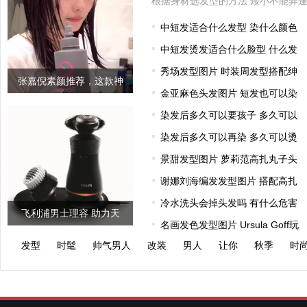
中短发适合什么发型 染什么颜色
中短发烫发适合什么脸型 什么发
秀场发型图片 时装周发型搭配绅
张嘉倪素颜推荐，这款神
金亚麻色头发图片 短发也可以染
奇的发膜连
染发后多久可以要孩子 多久可以
染发后多久可以再染 多久可以烫
景甜发型图片 萝莉范高扎丸子头
谢娜刘海编发发型图片 搭配高扎
冷水洗头会掉头发吗 有什么危害
飞利浦男士理容 助力天
名画发色发型图片 Ursula Goff玩
猫“男人
发型
时髦
帅气男人
改装
男人
让你
秋季
时