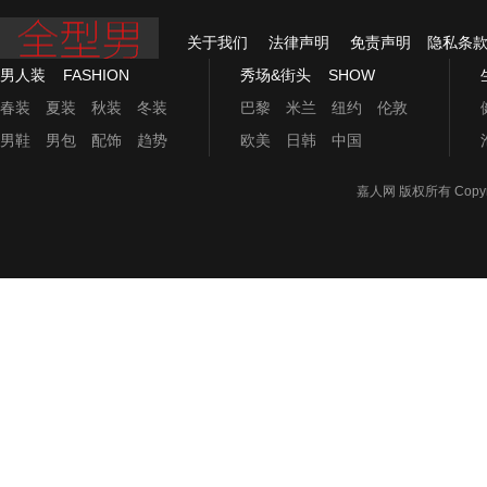
关于我们
法律声明
免责声明
隐私条
男人装
FASHION
秀场&街头
SHOW
春装
夏装
秋装
冬装
巴黎
米兰
纽约
伦敦
男鞋
男包
配饰
趋势
欧美
日韩
中国
嘉人网
版权所有 Copyrigh