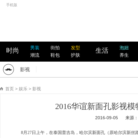
手机版
男装
街拍
发型
泡妞
时尚
生活
潮流
鞋包
护肤
养生
影视
首页
>
娱乐
>
影视
2016华谊新面孔影视
2016-09-05
来源
8月27日上午，在泰国普吉岛，哈尔滨新面孔（原哈尔滨新丝