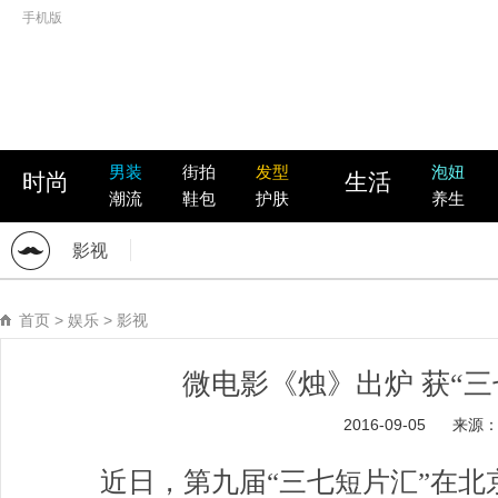
手机版
男装
街拍
发型
泡妞
时尚
生活
潮流
鞋包
护肤
养生
影视
首页
>
娱乐
>
影视
微电影《烛》出炉 获“三
2016-09-05
来源
近日，第九届
“
三七短片汇
”
在北