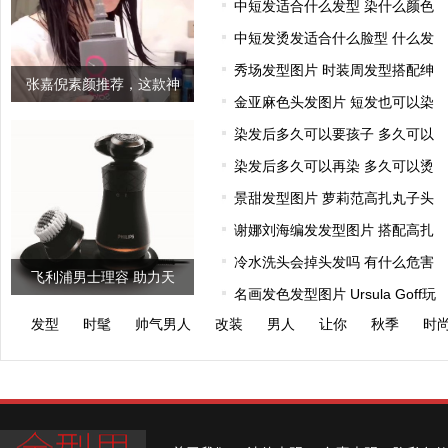
中短发适合什么发型 染什么颜色
中短发烫发适合什么脸型 什么发
秀场发型图片 时装周发型搭配绅
张嘉倪素颜推荐，这款神
金亚麻色头发图片 短发也可以染
奇的发膜连
染发后多久可以要孩子 多久可以
染发后多久可以再染 多久可以烫
景甜发型图片 萝莉范高扎丸子头
谢娜刘海编发发型图片 搭配高扎
冷水洗头会掉头发吗 有什么危害
飞利浦男士理容 助力天
名画发色发型图片 Ursula Goff玩
猫“男人
发型
时髦
帅气男人
改装
男人
让你
秋季
时