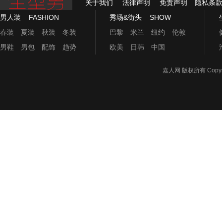
关于我们
法律声明
免责声明
隐私条
男人装
FASHION
秀场&街头
SHOW
春装
夏装
秋装
冬装
巴黎
米兰
纽约
伦敦
男鞋
男包
配饰
趋势
欧美
日韩
中国
嘉人网
版权所有 Copyrigh