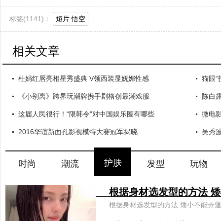
标签(
1141)：
短片 悟空
相关文章
杜娟红唇亮相星秀盛典 V领西装显妩媚性感
猫眼
《小别离》跨界玩潮牌携手剧格创最潮戏服
陈白
这届人民很行！“限韩令”对中国娱乐圈有哪些
微电影
2016华谊新面孔影视模特大赛冠军揭晓
吴秀
护肤
时尚
潮流
发型
玩物