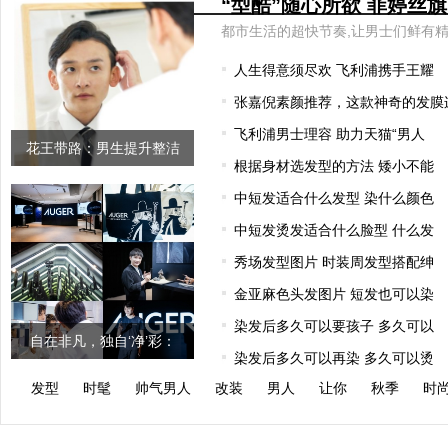
人生得意须尽欢 飞利浦携手王耀
张嘉倪素颜推荐，这款神奇的发膜
飞利浦男士理容 助力天猫“男人
花王带路：男生提升整洁
根据身材选发型的方法 矮小不能
感、改善形
中短发适合什么发型 染什么颜色
中短发烫发适合什么脸型 什么发
秀场发型图片 时装周发型搭配绅
金亚麻色头发图片 短发也可以染
染发后多久可以要孩子 多久可以
自在非凡，独自‘净’彩：
染发后多久可以再染 多久可以烫
AUGER理容
发型
时髦
帅气男人
改装
男人
让你
秋季
时