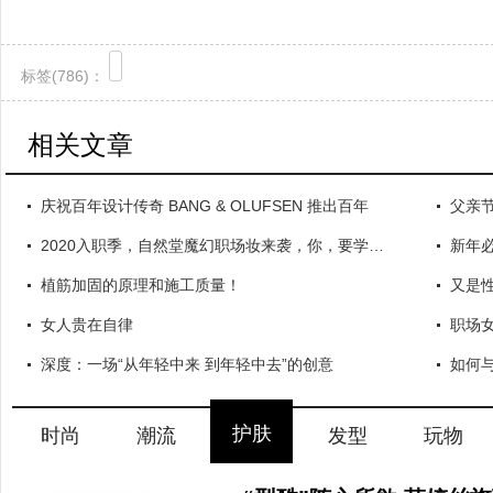
标签(
786)：
相关文章
庆祝百年设计传奇 BANG & OLUFSEN 推出百年
父亲
2020入职季，自然堂魔幻职场妆来袭，你，要学吗？
新年必
植筋加固的原理和施工质量！
又是性
女人贵在自律
职场
深度：一场“从年轻中来 到年轻中去”的创意
如何
护肤
时尚
潮流
发型
玩物