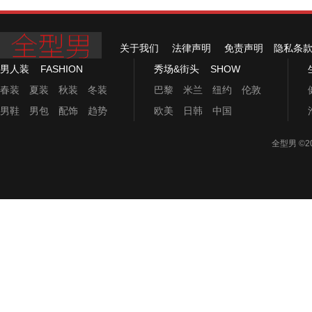
关于我们
法律声明
免责声明
隐私条
男人装
FASHION
秀场&街头
SHOW
春装
夏装
秋装
冬装
巴黎
米兰
纽约
伦敦
男鞋
男包
配饰
趋势
欧美
日韩
中国
全型男
©2