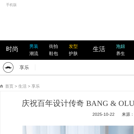
手机版
男装
街拍
发型
泡妞
时尚
生活
潮流
鞋包
护肤
养生
享乐
首页
>
生活
>
享乐
庆祝百年设计传奇 BANG & OL
2025-10-22
来源