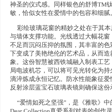
神圣的仪式感。同样银色的舒博TM
敏，恰似女性在爱情中的包容和细腻
彩绘玻璃花窗的精妙之处在于其本
与墙体支撑功能。光线透过大幅花窗
不足而沉闷压抑的氛围，其丰富的色
下变成了美艳绝伦的艺术品，从而造
象。这份智慧被西铁城融入制表工艺
局电波机芯，可以将可见光转化为持
滴淬炼成永恒记忆。防水性能象征爱
反射涂层蓝宝石玻璃表镜则确保这份
“爱情如死之坚强”，是《雅歌》
Dear Collection真爱系列对表