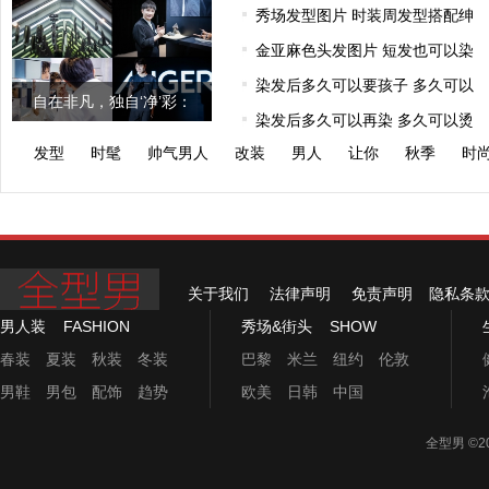
秀场发型图片 时装周发型搭配绅
金亚麻色头发图片 短发也可以染
染发后多久可以要孩子 多久可以
自在非凡，独自‘净’彩：
染发后多久可以再染 多久可以烫
AUGER理容
发型
时髦
帅气男人
改装
男人
让你
秋季
时
关于我们
法律声明
免责声明
隐私条
男人装
FASHION
秀场&街头
SHOW
春装
夏装
秋装
冬装
巴黎
米兰
纽约
伦敦
男鞋
男包
配饰
趋势
欧美
日韩
中国
全型男
©2