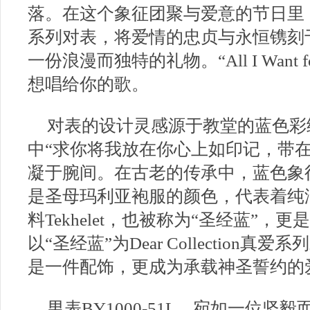
落。在这个象征团聚与爱意的节日里，西铁城D
系列对表，将爱情的忠贞与永恒镌刻
一份浪漫而独特的礼物。“All I Want for 
想唱给你的歌。
对表的设计灵感源于教堂的蓝色彩
中“求你将我放在你心上如印记，带
凝于腕间。在古老的传承中，蓝色象
是圣母玛利亚袍服的颜色，代表着纯
料Tekhelet，也被称为“圣经蓝”
以“圣经蓝”为Dear Collectio
是一件配饰，更成为承载神圣誓约的
男表BY1000-51L，宛如一位坚