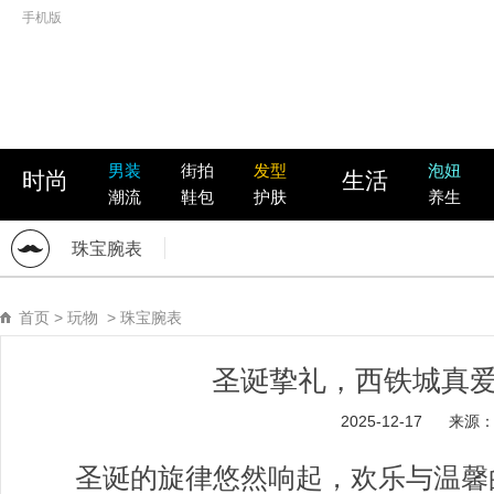
手机版
男装
街拍
发型
泡妞
时尚
生活
潮流
鞋包
护肤
养生
珠宝腕表
首页
>
玩物
>
珠宝腕表
圣诞挚礼，西铁城真
2025-12-17
来源
圣诞的旋律悠然响起，欢乐与温馨