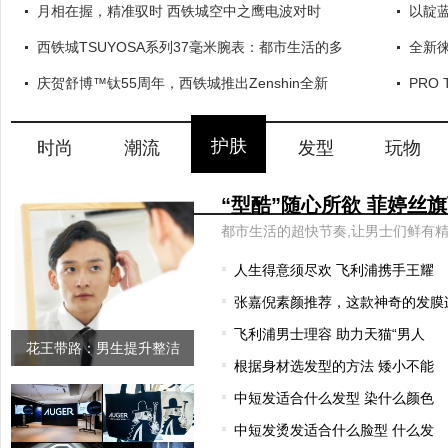
月相在握，精准驭时 西铁城空中之鹰电波对时
以靛蓝
西铁城TSUYOSA系列37毫米腕表：都市生活的多
全新徕
庆贺舒博™钛55周年，西铁城推出Zenshin全新
PRO
护肤
时尚
潮流
发型
玩物
人生得意须尽欢 飞利浦携手王耀
张嘉倪素颜推荐，这款神奇的发膜
飞利浦男士理容 助力天猫“男人
花王带路：男生提升整洁
根据身材选发型的方法 矮小不能
感、改善形
中短发适合什么发型 染什么颜色
中短发烫发适合什么脸型 什么发