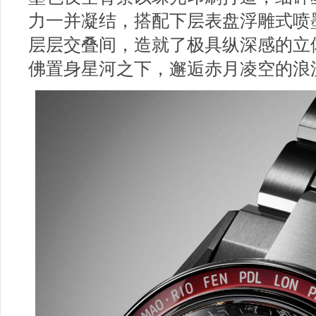
力一并凝结，搭配下层表盘浮雕式喷
层层交叠间，造就了极具纵深感的立
佛置身星河之下，邂逅赤月凌空的浪