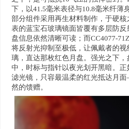
下，以41.5毫米表径与10.8毫米
部分组件采用再生材料制作，于硬核
表的蓝宝石玻璃镜面皆覆有多层防反
盘信息依然清晰可读；而CC4077-
将反射光抑制至极低，让佩戴者的视
璃，直达那枚红色月盘。强光之下，
中，时标与指针以夜光划开黑暗。正
滤光镜，只容最温柔的红光抵达月面
然的馈赠。