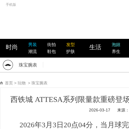
手机版
男装
街拍
发型
泡妞
时尚
生活
潮流
鞋包
护肤
养生
珠宝腕表
首页
>
玩物
>
珠宝腕表
西铁城 ATTESA系列限量款重磅
2026-03-17
来源
2026年3月3日20点04分，当