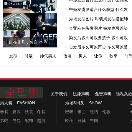
中短发适合什么发型 染什么颜色
中短发烫发适合什么脸型 什么发
秀场发型图片 时装周发型搭配绅
金亚麻色头发图片 短发也可以染
染发后多久可以要孩子 多久可以
自在非凡，独自‘净’彩：
染发后多久可以再染 多久可以烫
AUGER理容
发型
时髦
帅气男人
改装
男人
让你
秋季
时
关于我们
法律声明
免责声明
隐私条
男人装
FASHION
秀场&街头
SHOW
春装
夏装
秋装
冬装
巴黎
米兰
纽约
伦敦
男鞋
男包
配饰
趋势
欧美
日韩
中国