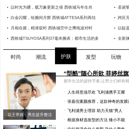
以时光为骥，载万象更新之禧 西铁城马年生肖
圣诞
白金闪耀，绘腕间月辉 西铁城ATTESA系列再结
跨区无
月相在握，精准驭时 西铁城空中之鹰电波对时
以靛蓝
西铁城TSUYOSA系列37毫米腕表：都市生活的多
全新徕
护肤
时尚
潮流
发型
玩物
人生得意须尽欢 飞利浦携手王耀
张嘉倪素颜推荐，这款神奇的发膜
飞利浦男士理容 助力天猫“男人
花王带路：男生提升整洁
根据身材选发型的方法 矮小不能
感、改善形