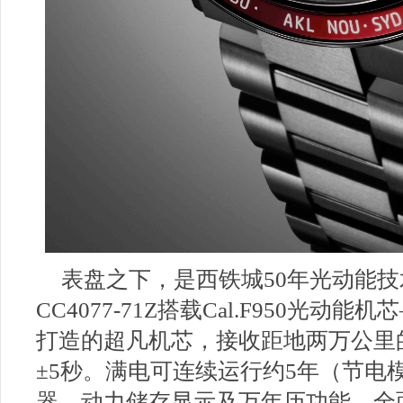
表盘之下，是西铁城50年光动能
CC4077-71Z搭载Cal.F950光动
打造的超凡机芯，接收距地两万公里的
±5秒。满电可连续运行约5年（节电
器、动力储存显示及万年历功能，全面掌