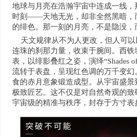
地球与月亮在浩瀚宇宙中连成一线，
时刻——天地无光，却非全然黑暗，
的绯色。那一刻的月亮，不是隐没，
天文规律从不为人更改，但人可以
连珠的刹那力量，收束于腕间。西铁城
表，以绯影叠红之姿，演绎“Shades o
流转于表盘，呈现红色调的万千变幻
食的赤月意象锻造成型。从宇宙盛景
极致匠艺。这不仅是对自然奇观的致
宇宙级的精准与秩序，封存于方寸表