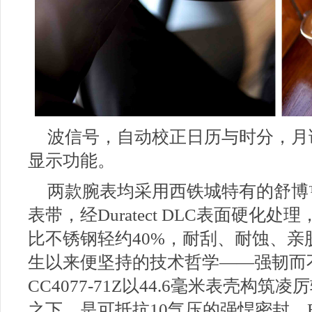
波信号，自动校正日历与时分，月
显示功能。
两款腕表均采用西铁城特有的舒博
表带，经Duratect DLC表面硬化
比不锈钢轻约40%，耐刮、耐蚀、亲肤。
生以来便坚持的技术哲学——强韧而
CC4077-71Z以44.6毫米表壳构筑
之下，是可抵抗10气压的强悍密封。BY