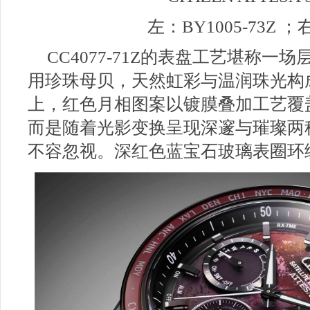
左：BY1005-73Z ；右
CC4077-71Z的表盘工艺堪称
用珍珠母贝，天然虹彩与温润珠光构
上，红色月相图案以镀膜叠加工艺覆
而是随着光影变换呈现深邃与璀璨两
不容忽视。深红色蓝宝石玻璃表圈环